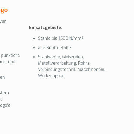
ogo
iven
Einsatzgebiete:
Stähle bis 1500 N/mm²
alle Buntmetalle
 punktiert,
Stahlwerke, Gießereien,
iert und
Metallverarbeitung, Rohre,
Verbindungstechnik Maschinenbau,
Werkzeugbau
hen
ystem
nd
Logo’s