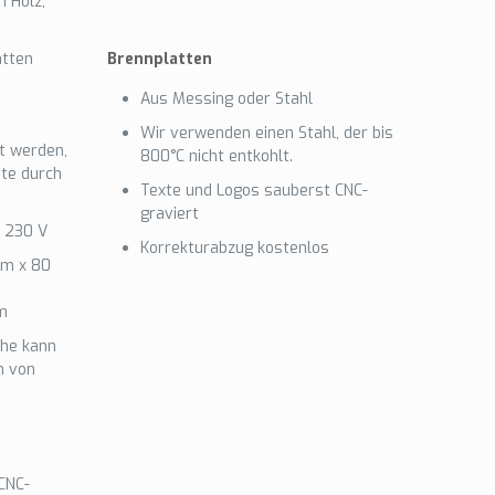
n Holz,
atten
Brennplatten
Aus Messing oder Stahl
Wir verwenden einen Stahl, der bis
t werden,
800°C nicht entkohlt.
te durch
Texte und Logos sauberst CNC-
graviert
 230 V
Korrekturabzug kostenlos
mm x 80
m
che kann
n von
CNC-