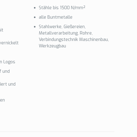
Stähle bis 1500 N/mm²
alle Buntmetalle
Stahlwerke, Gießereien,
it
Metallverarbeitung, Rohre,
Verbindungstechnik Maschinenbau,
ernickelt
Werkzeugbau
on Logos
f und
iert und
hen