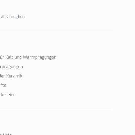
alls möglich
 für Kalt und Warmprägungen
erprägungen
der Keramik
fte
ckereien