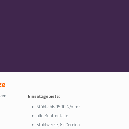
ze
iven
Einsatzgebiete:
Stähle bis 1500 N/mm²
alle Buntmetalle
Stahlwerke, Gießereien,