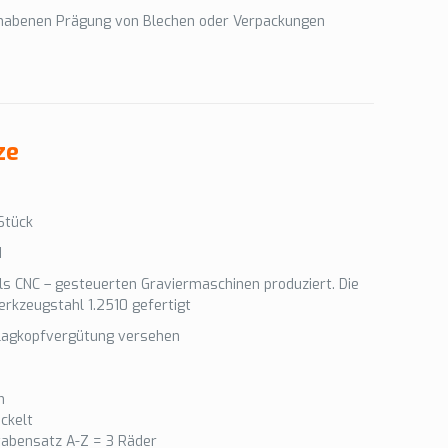
habenen Prägung von Blechen oder Verpackungen
ze
Stück
d
ls CNC – gesteuerten Graviermaschinen produziert. Die
rkzeugstahl 1.2510 gefertigt
hlagkopfvergütung versehen
m
ckelt
tabensatz A-Z = 3 Räder