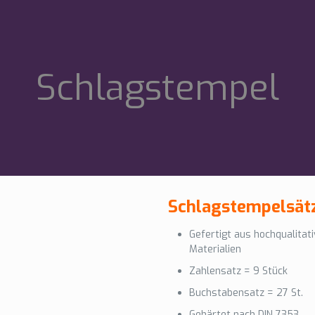
Schlagstempel
Schlagstempelsät
Gefertigt aus hochqualitat
Materialien
Zahlensatz = 9 Stück
Buchstabensatz = 27 St.
Gehärtet nach DIN 7353